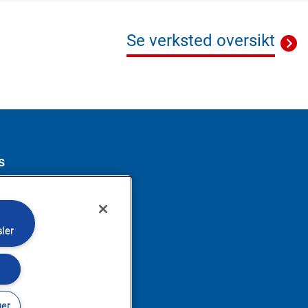
Se verksted oversikt
s
ler
ger