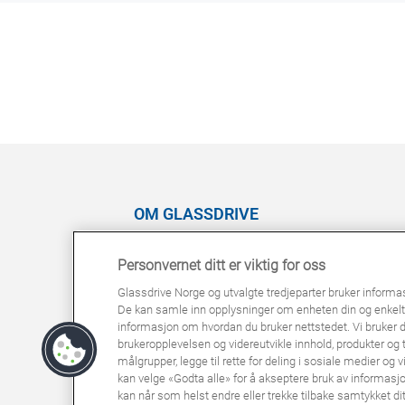
OM GLASSDRIVE
Glassdrive Europa
Personvernet ditt er viktig for oss
Cookie policy
Glassdrive Norge og utvalgte tredjeparter bruker informa
Personvernerklæring
De kan samle inn opplysninger om enheten din og enkel
Rettigheter
informasjon om hvordan du bruker nettstedet. Vi bruker 
brukeropplevelsen og videreutvikle innhold, produkter og t
målgrupper, legge til rette for deling i sosiale medier og
kan velge «Godta alle» for å akseptere bruk av informasjon
Cookie policy
Personvernerklæring
Rettigheter
kan når som helst endre eller trekke tilbake samtykket dit
© GlassDrive, alle rettigheter forbeholdt | 2024