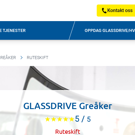
Kontakt oss
E TJENESTER
OPPDAG GLASSDRIVE/HV
GREÅKER
RUTESKIFT
GLASSDRIVE Greåker
5
/
5
Ruteskift